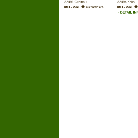
82491
Grainau
82494
Krün
> DETAIL IN