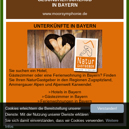
IN BAYERN
www.moorsymphonie.de
UNTERKÜNFTE IN BAYERN
Sie suchen ein Hotel,
Gästezimmer oder eine Ferienwohnung in Bayern? Finden
Sie Ihren NaturGastgeber in den Regionen Zugspitzland,
Ammergauer Alpen und Alpenwelt Karwendel.
Hotels in Bayern
Gästezimmer in Bayern
Ferienwohnungen in Bayern
Cookies erleichtern die Bereitstellung unserer
Verstanden!
Impressum
Datenschutz
Kontakt
Ihre Unterkunft eintragen
Dienste. Mit der Nutzung unserer Dienste erklären
(c) by m+m werbeagentur
Sie sich damit einverstanden, dass wir Cookies verwenden.
Weitere
Infos