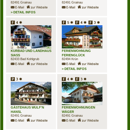
82491
Grainau
82491
Grainau
> DETAIL INFOS
KURBAD UND LANDHAUS
FERIENWOHNUNG
SIASS
FERIENGLÜCK
82433
Bad Kohlgrub
82494
Krün
> DETAIL INFOS
GÄSTEHAUS WULF'N
FERIENWOHNUNGEN
HANSL
WÄGER
82491
Grainau
82491
Grainau