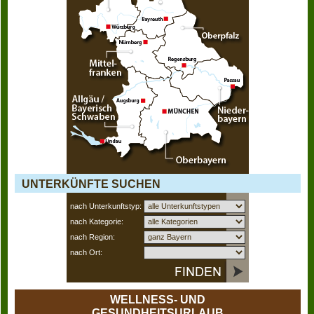
UNTERKÜNFTE SUCHEN
nach Unterkunftstyp:
nach Kategorie:
nach Region:
nach Ort:
WELLNESS- UND
GESUNDHEITSURLAUB