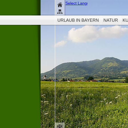
Dies
Select Language
▼
Die aktuelle Versio
URLAUB IN BAYERN
NATUR
K