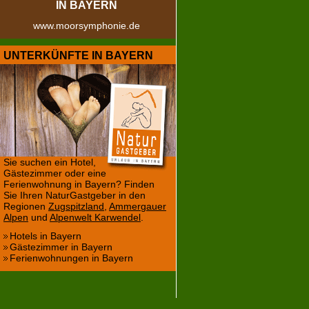
IN BAYERN
www.moorsymphonie.de
UNTERKÜNFTE IN BAYERN
Sie suchen ein Hotel,
Gästezimmer oder eine
Ferienwohnung in Bayern? Finden
Sie Ihren NaturGastgeber in den
Regionen
Zugspitzland
,
Ammergauer
Alpen
und
Alpenwelt Karwendel
.
Hotels in Bayern
Gästezimmer in Bayern
Ferienwohnungen in Bayern