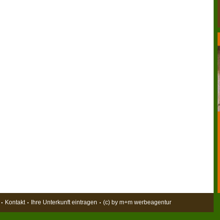
Kontakt
Ihre Unterkunft eintragen
(c) by m+m werbeagentur