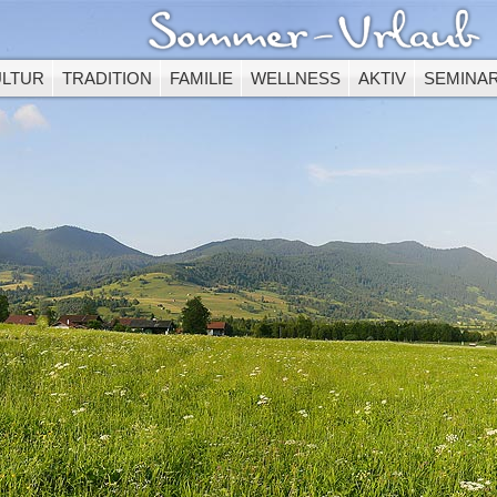
es Video benötigt den Adobe Flash Player in der Version 9.0.115 oder h
n des Flash Player können Sie sich
kostenlos auf der Homepage von A
ULTUR
TRADITION
FAMILIE
WELLNESS
AKTIV
SEMINA