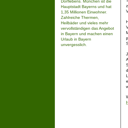
T
Dorflebens. München ist die
z
Hauptstadt Bayerns und hat
V
1,35 Millionen Einwohner.
Zahlreiche Thermen,
H
Heilbäder und vieles mehr
V
vervollständigen das Angebot
M
in Bayern und machen einen
p
Urlaub in Bayern
S
unvergesslich.
J
A
S
d
L
e
W
H