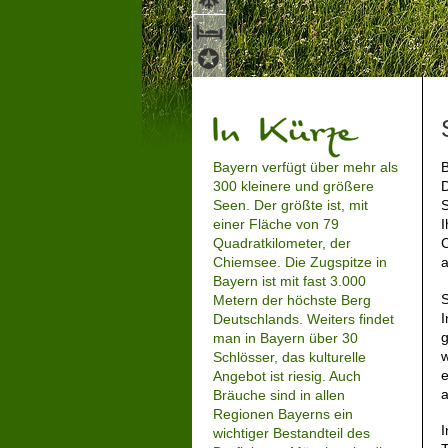
Bayern verfügt über mehr als
B
300 kleinere und größere
D
Seen. Der größte ist, mit
S
einer Fläche von 79
I
Quadratkilometer, der
C
Chiemsee. Die Zugspitze in
Bayern ist mit fast 3.000
S
Metern der höchste Berg
I
Deutschlands. Weiters findet
g
man in Bayern über 30
w
Schlösser, das kulturelle
e
Angebot ist riesig. Auch
a
Bräuche sind in allen
Regionen Bayerns ein
I
wichtiger Bestandteil des