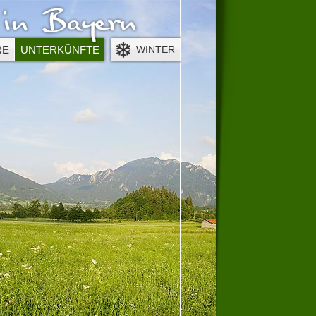
öher.
dobe herunterladen
.
RE
UNTERKÜNFTE
WINTER