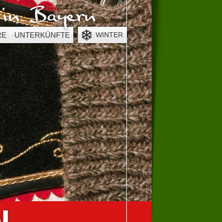
öher.
dobe herunterladen
.
RE
UNTERKÜNFTE
WINTER