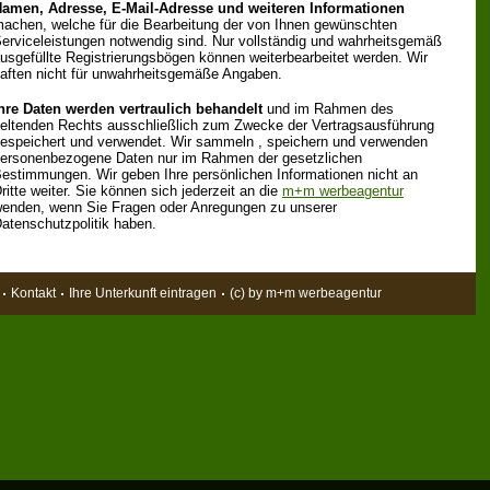
amen, Adresse, E-Mail-Adresse und weiteren Informationen
achen, welche für die Bearbeitung der von Ihnen gewünschten
erviceleistungen notwendig sind. Nur vollständig und wahrheitsgemäß
usgefüllte Registrierungsbögen können weiterbearbeitet werden. Wir
aften nicht für unwahrheitsgemäße Angaben.
hre Daten werden vertraulich behandelt
und im Rahmen des
eltenden Rechts ausschließlich zum Zwecke der Vertragsausführung
espeichert und verwendet. Wir sammeln , speichern und verwenden
ersonenbezogene Daten nur im Rahmen der gesetzlichen
estimmungen. Wir geben Ihre persönlichen Informationen nicht an
ritte weiter. Sie können sich jederzeit an die
m+m werbeagentur
enden, wenn Sie Fragen oder Anregungen zu unserer
atenschutzpolitik haben.
Kontakt
Ihre Unterkunft eintragen
(c) by m+m werbeagentur