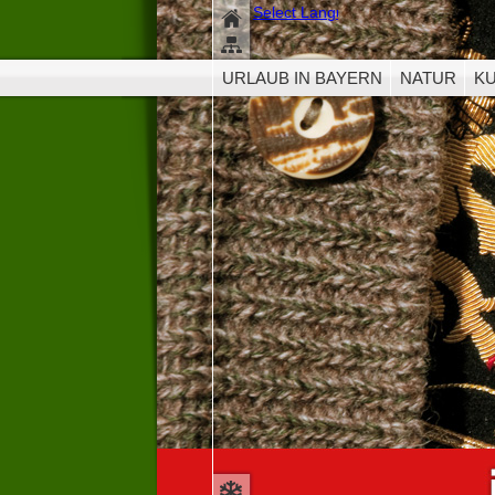
Dies
Select Language
▼
Select Langua
Die aktuelle Versio
URLAUB IN BAYERN
NATUR
K