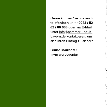
Gerne können Sie uns auch
H
telefonisch
unter
0043 / 52
62 / 66 003
oder via
E-Mail
unter
info@sommer-urlaub-
bayern.de
kontaktieren, um
F
sich Ihren Eintrag zu sichern.
Bruno Mairhofer
U
m+m werbegentur
U
U
U