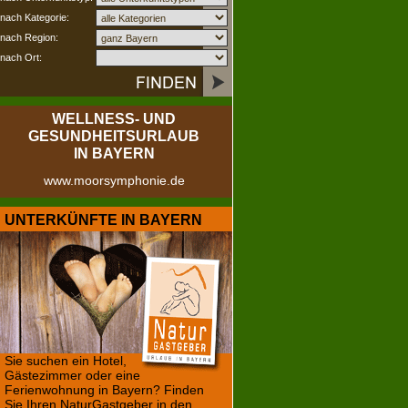
nach Kategorie:
nach Region:
nach Ort:
WELLNESS- UND
GESUNDHEITSURLAUB
IN BAYERN
www.moorsymphonie.de
UNTERKÜNFTE IN BAYERN
Sie suchen ein Hotel,
Gästezimmer oder eine
Ferienwohnung in Bayern? Finden
Sie Ihren NaturGastgeber in den