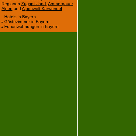
Regionen
Zugspitzland
,
Ammergauer
Alpen
und
Alpenwelt Karwendel
.
Hotels in Bayern
Gästezimmer in Bayern
Ferienwohnungen in Bayern