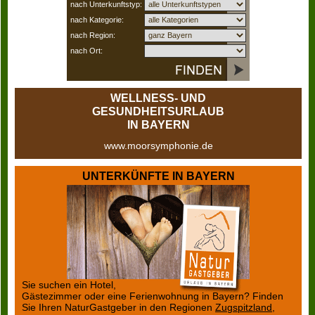
nach Unterkunftstyp:
nach Kategorie:
nach Region:
nach Ort:
WELLNESS- UND
GESUNDHEITSURLAUB
IN BAYERN
www.moorsymphonie.de
UNTERKÜNFTE IN BAYERN
Sie suchen ein Hotel,
Gästezimmer oder eine Ferienwohnung in Bayern? Finden
Sie Ihren NaturGastgeber in den Regionen
Zugspitzland
,