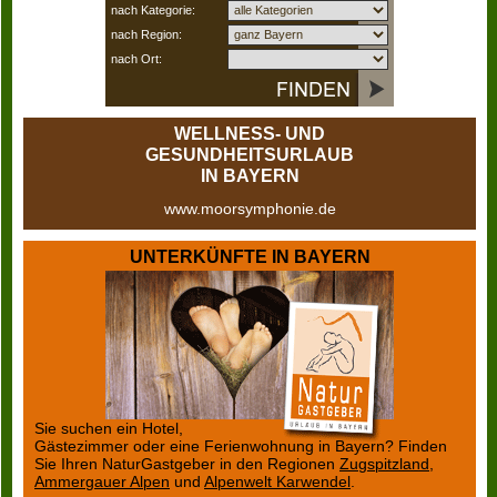
nach Kategorie:
nach Region:
nach Ort:
WELLNESS- UND
GESUNDHEITSURLAUB
IN BAYERN
www.moorsymphonie.de
UNTERKÜNFTE IN BAYERN
Sie suchen ein Hotel,
Gästezimmer oder eine Ferienwohnung in Bayern? Finden
Sie Ihren NaturGastgeber in den Regionen
Zugspitzland
,
Ammergauer Alpen
und
Alpenwelt Karwendel
.