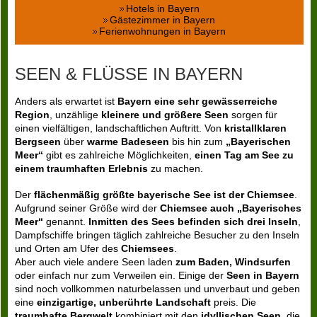
Hotels in Bayern
Gästezimmer in Bayern
Ferienwohnungen in Bayern
SEEN & FLÜSSE IN BAYERN
Anders als erwartet ist
Bayern eine sehr gewässerreiche
Region
, unzählige
kleinere und größere Seen
sorgen für
einen vielfältigen, landschaftlichen Auftritt. Von
kristallklaren
Bergseen
über
warme Badeseen
bis hin zum
„Bayerischen
Meer“
gibt es zahlreiche Möglichkeiten,
einen Tag am See zu
einem traumhaften Erlebnis
zu machen.
Der
flächenmäßig größte bayerische See ist der Chiemsee
.
Aufgrund seiner Größe wird der
Chiemsee auch „Bayerisches
Meer“
genannt.
Inmitten des Sees befinden sich drei Inseln
,
Dampfschiffe bringen täglich zahlreiche Besucher zu den Inseln
und Orten am Ufer des
Chiemsees
.
Aber auch viele andere Seen laden
zum Baden, Windsurfen
oder einfach nur zum Verweilen ein. Einige der
Seen in Bayern
sind noch vollkommen naturbelassen und unverbaut und geben
eine
einzigartige, unberührte Landschaft
preis. Die
traumhafte Bergwelt
kombiniert mit den
idyllischen Seen,
die