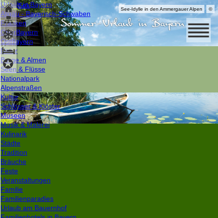
Urlaub in Bayern
Select Language
▼
See-Idylle in den Ammergauer Alpen
©
Allgäu - Bayerisch-Schwaben
Ammergauer Alpen GmbH
Franken
OberBayern
OstBayern
Natur
Berge & Almen
Seen & Flüsse
Nationalpark
Alpenstraßen
Kultur
Schlösser & Klöster
Museen
Musik & Malerei
Kulinarik
Städte
Tradition
Bräuche
Feste
Veranstaltungen
Familie
Familienparadies
Urlaub am Bauernhof
Familienhotels in Bayern